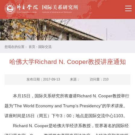
国
关
所
概
您现在的位置：
首页
-
国际交流
况
哈佛大学Richard N. Cooper教授讲座通知
教
师
发布日期：2017-09-13
来源：
访问量：
210
简
本月15日，国际关系研究所将邀请Richard N. Cooper教授举行
介
题为“The World Economy and Trump’s Presidency”的学术讲座。
讲座时间是15日（周五）下午3：00；地点是国际交流中心1103。
国
Richard N. Cooper是哈佛大学经济系教授，世界著名的国际经
际