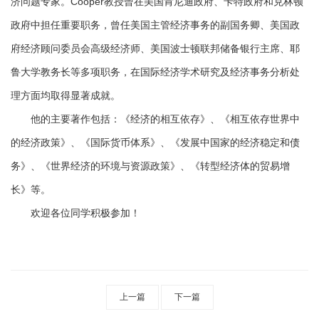
济问题专家。Cooper教授曾在美国肯尼迪政府、卡特政府和克林顿
交
政府中担任重要职务，曾任美国主管经济事务的副国务卿、美国政
流
府经济顾问委员会高级经济师、美国波士顿联邦储备银行主席、耶
科
鲁大学教务长等多项职务，在国际经济学术研究及经济事务分析处
理方面均取得显著成就。
研
他的主要著作包括：《经济的相互依存》、《相互依存世界中
工
的经济政策》、《国际货币体系》、《发展中国家的经济稳定和债
作
务》、《世界经济的环境与资源政策》、《转型经济体的贸易增
教
长》等。
学
欢迎各位同学积极参加！
工
作
上一篇
下一篇
学