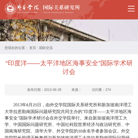
国
关
所
概
您现在的位置：
首页
-
国际交流
况
“印度洋——太平洋地区海事安全”国际学术研
教
讨会
师
发布日期：2013-06-28
来源：
访问量：
274
简
2013
年
月
日，由外交学院国际关系研究所和新加坡南洋理工
6
25
介
大学拉惹勒南国际问题研究院共同主办的“印度洋——太平洋地区海
事安全”国际学术研讨会在外交学院举行。来自新加坡南洋理工大
国
学、中国国际问题研究所、中国社科院世界经济与政治研究所、中
际
国南海研究院、清华大学、外交学院的
余名学者参加会议。外交
10
学院院长助理王帆教授与新加坡南洋理工大学拉惹勒南国际问题研