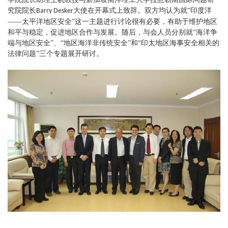
交
究院院长
大使在开幕式上致辞。双方均认为就“印度洋
Barry Desker
——太平洋地区安全”这一主题进行讨论很有必要，有助于维护地区
流
和平与稳定，促进地区合作与发展。随后，与会人员分别就“海洋争
端与地区安全”、“地区海洋非传统安全”和“印太地区海事安全相关的
科
法律问题”三个专题展开研讨。
研
工
作
教
学
工
作
学