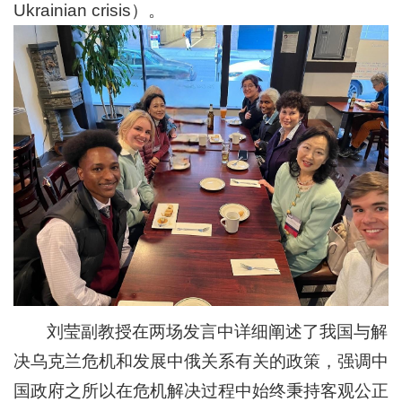
Ukrainian crisis）。
生
工
作
刘莹副教授在两场发言中详细阐述了我国与解
决乌克兰危机和发展中俄关系有关的政策，强调中
国政府之所以在危机解决过程中始终秉持客观公正