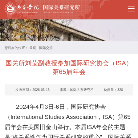
国
关
所
概
您现在的位置：
首页
-
国际交流
况
国关所刘莹副教授参加国际研究协会（ISA）
教
第65届年会
师
发布日期：2026-03-13
来源：国际关系研究所
访问量：
320
简
介
2024年4月3日-6日，国际研究协会
（International Studies Association，ISA）第65
国
届年会在美国旧金山举行。本届ISA年会的主题
际
是“将关系性作为国际关系研究的重心”。国际关系