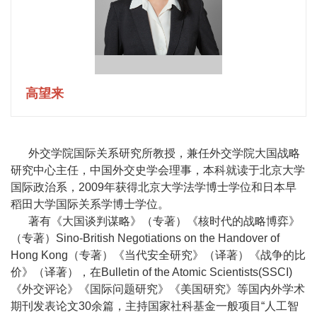
交
流
科
高望来
研
工
外交学院国际关系研究所教授，兼任外交学院大国战略
作
研究中心主任，中国外交史学会理事，本科就读于北京大学
教
国际政治系，2009年获得北京大学法学博士学位和日本早
稻田大学国际关系学博士学位。
学
著有《大国谈判谋略》（专著）《核时代的战略博弈》
（专著）Sino-British Negotiations on the Handover of
工
Hong Kong（专著）《当代安全研究》（译著）《战争的比
作
价》（译著），在Bulletin of the Atomic Scientists(SSCI)
《外交评论》《国际问题研究》《美国研究》等国内外学术
学
期刊发表论文30余篇，主持国家社科基金一般项目“人工智