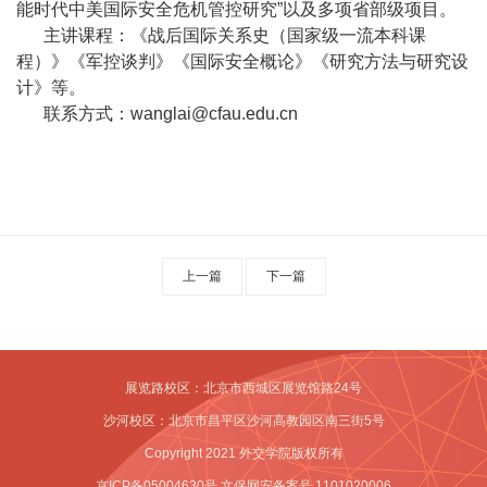
能时代中美国际安全危机管控研究”以及多项省部级项目。
生
主讲课程：《战后国际关系史（国家级一流本科课
工
程）》《军控谈判》《国际安全概论》《研究方法与研究设
计》等。
作
联系方式：wanglai@cfau.edu.cn
上一篇
下一篇
展览路校区：北京市西城区展览馆路24号
沙河校区：北京市昌平区沙河高教园区南三街5号
Copyright 2021 外交学院版权所有
京ICP备05004630号 文保网安备案号 1101020006