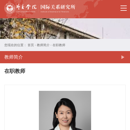
国
关
所
概
您现在的位置：
首页
-
教师简介
-
在职教师
况
教师简介
教
在职教师
师
简
介
国
际