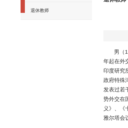
退休教师
男（
年起在外
印度研究
政府特殊
发表过若
势外交在
义》、《
雅尔塔会