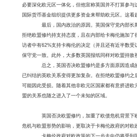
必要深化欧元区一体化，但他宣称英国并不打算参与
国际货币基金组织提供更多资金来帮助欧元区。这看起
最后，国内政治的原因。英国保守党内部长期
拒绝欧盟修约持支持态度，且在内部给卡梅伦施加了
访者中有62%支持卡梅伦的决定（并且还有近半数受
保守党一致。此外，大多数英国报纸同样对欧盟持敌
总之，英国否决欧盟修约是多方面原因造成的
已纠结的英欧关系变得更加复杂。在拒绝欧盟修约之
可能因此受损。随着其他非欧元区国家都有意挤进欧
盟的关系也随之进入了一个未知的区域。
英国否决欧盟修约，加重了欧债危机背景下欧
危机与欧盟形势的影响，更取决于卡梅伦政府的对欧
卡梅伦政府对欧政策的下一步走向仍将受到国内