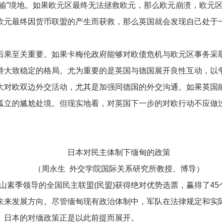
双输”境地。如果欧元区最终无法拯救欧元，那么欧元崩溃，欧元
欧元最终因货币联盟的产生而获救，那么英国就会发现自己处于
果至关重要。如果卡梅伦政府能够对欧债危机与欧元区事务采取
持大致稳定的格局。尤为重要的是英国与德国展开良性互动，以
大对欧双边外交活动，尤其是加强同德国的外交沟通。如果英国
孤立的尴尬处境。但现实地看，对英国下一步的对欧行动不应做
日本对民主体制下缅甸的政策
（周永生 外交学院国际关系研究所教授、博导）
素季领导的全国民主联盟(民盟)获得绝对优势选票，赢得了45个议
未来发展方向。尽管缅甸现有政治体制中，军队在法律规定和实
。日本的对缅政策正是以此前提而展开。