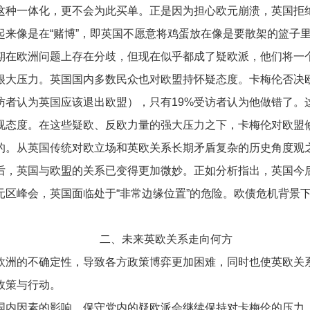
这种一体化，更不会为此买单。正是因为担心欧元崩溃，英国拒
来像是在“赌博”，即英国不愿意将鸡蛋放在像是要散架的篮子
在欧洲问题上存在分歧，但现在似乎都成了疑欧派，他们将一个
很大压力。英国国内多数民众也对欧盟持怀疑态度。卡梅伦否决
访者认为英国应该退出欧盟），只有19%受访者认为他做错了
视态度。在这些疑欧、反欧力量的强大压力之下，卡梅伦对欧盟
。从英国传统对欧立场和英欧关系长期矛盾复杂的历史角度观之
后，英国与欧盟的关系已变得更加微妙。正如分析指出，英国今
元区峰会，英国面临处于“非常边缘位置”的危险。欧债危机背景
二、未来英欧关系走向何方
洲的不确定性，导致各方政策博弈更加困难，同时也使英欧关系
政策与行动。
因素的影响。保守党内的疑欧派会继续保持对卡梅伦的压力，敦