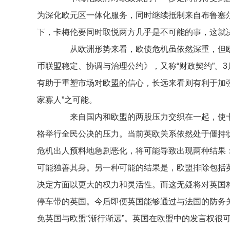
为深化欧元区一体化服务，同时继续抵制来自布鲁塞
下，卡梅伦要同时取悦两方几乎是不可能的事，这就
从欧洲形势来看，欧债危机虽依然深重，但欧盟
币联盟稳定、协调与治理公约》，又称“财政契约”。
有助于重塑市场对欧盟的信心，长远来看则有利于加
家寡人”之可能。
来自国内和欧盟的两股压力交织在一起，使卡
格举行全民公决的压力。当前英欧关系依然处于僵持
危机出人预料地急剧恶化，将可能导致出现两种结果
可能独善其身。另一种可能的结果是，欧盟排除包括
决定方面以更大的权力和灵活性。而这无疑将对英国
停车带的英国。今后即便英国能够通过与法国的防务
免英国与欧盟“渐行渐远”。英国在欧盟中的发言权很