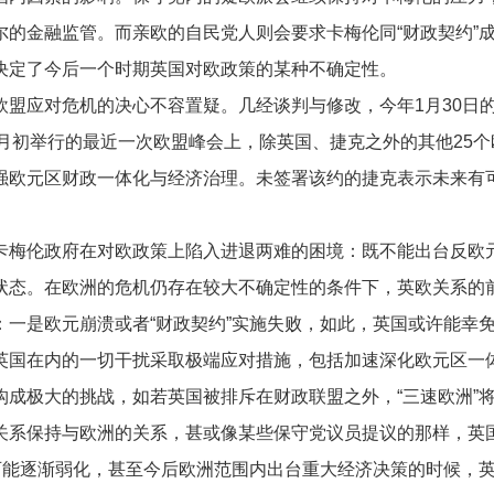
尔的金融监管。而亲欧的自民党人则会要求卡梅伦同“财政契约”
决定了今后一个时期英国对欧政策的某种不确定性。
应对危机的决心不容置疑。几经谈判与修改，今年1月30日的
3月初举行的最近一次欧盟峰会上，除英国、捷克之外的其他25个
强欧元区财政一体化与经济治理。未签署该约的捷克表示未来有
梅伦政府在对欧政策上陷入进退两难的困境：既不能出台反欧元
状态。在欧洲的危机仍存在较大不确定性的条件下，英欧关系的
：一是欧元崩溃或者“财政契约”实施失败，如此，英国或许能幸
英国在内的一切干扰采取极端应对措施，包括加速深化欧元区一
构成极大的挑战，如若英国被排斥在财政联盟之外，“三速欧洲”
关系保持与欧洲的关系，甚或像某些保守党议员提议的那样，英
可能逐渐弱化，甚至今后欧洲范围内出台重大经济决策的时候，英