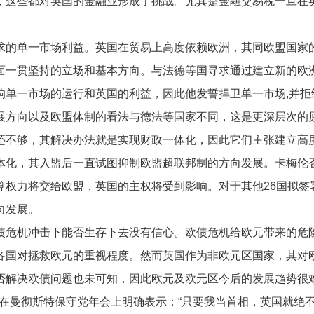
，这些都对英国的金融业形成了挑战。尤其是金融交易税一旦在英
的单一市场利益。英国在贸易上高度依赖欧洲，其同欧盟国家的
面一贯坚持的立场和基本方向。与法德等国寻求通过建立新的欧
响单一市场的运行和英国的利益，因此他发誓捍卫单一市场,并拒
方向以及欧盟体制的看法与德法等国家不同，这是更深层次的原
还不够，其解决办法就是实现财政一体化，因此它们主张建立高
体化，其入盟后一直试图抑制欧盟超联邦制的方向发展。卡梅伦
权力将交给欧盟，英国的主权将受到影响。对于其他26国拟签署
向发展。
机冲击下能否生存下去没有信心。欧债危机给欧元带来的危险已
各国对拯救欧元的重视程度。然而英国作为非欧元区国家，其对
否解决欧债问题也未可知，因此欧元及欧元区今后的发展趋势很
月他在曼彻斯特保守党年会上明确表示：“只要我当首相，英国就绝