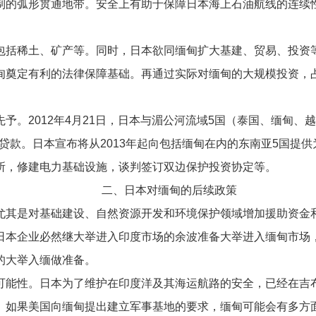
制的弧形贯通地带。安全上有助于保障日本海上石油航线的连续
括稀土、矿产等。同时，日本欲同缅甸扩大基建、贸易、投资等
甸奠定有利的法律保障基础。再通过实际对缅甸的大规模投资，
。2012年4月21日，日本与湄公河流域5国（泰国、缅甸、
贷款。日本宣布将从2013年起向包括缅甸在内的东南亚5国提供为
所，修建电力基础设施，谈判签订双边保护投资协定等。
二、日本对缅甸的后续政策
其是对基础建设、自然资源开发和环境保护领域增加援助资金
本企业必然继大举进入印度市场的余波准备大举进入缅甸市场，
的大举入缅做准备。
能性。日本为了维护在印度洋及其海运航路的安全，已经在吉布
。如果美国向缅甸提出建立军事基地的要求，缅甸可能会有多方