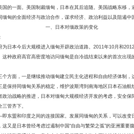
国的一面。美国制裁缅甸，日本在其后追随。美国战略东移，遏
同缅甸的全面经济与政治合作，谋求经济、政治利益以及阻遏中
一、日本对缅政策的变化
：
本今后大规模进入缅甸开辟政治道路。2011年10月和201
。这种政府高官高密度地访问缅甸是自冷战结束以来的首次出现
个方面，一是继续推动缅甸建立民主化进程和自由经济体制，这
三是保持同缅甸关系的稳定，维护波斯湾到南海地区日本石油航
者政治战略的推进，日本对缅甸大规模经济开发的考虑，安全保
全三管齐下。
即东盟和印度之间的连接国家。发展同缅甸的关系，可以改变日
，这又是日本曾经考虑过遏制中国“自由与繁荣之弧”的亚洲重要