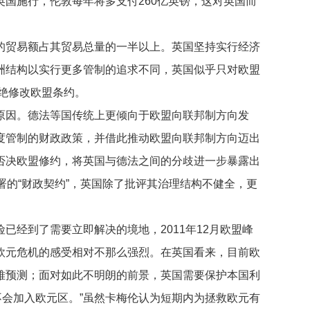
国施行，伦敦每年将多支付260亿英镑，这对英国而
贸易额占其贸易总量的一半以上。英国坚持实行经济
洲结构以实行更多管制的追求不同，英国似乎只对欧盟
绝修改欧盟条约。
因。德法等国传统上更倾向于欧盟向联邦制方向发
度管制的财政政策，并借此推动欧盟向联邦制方向迈出
否决欧盟修约，将英国与德法之间的分歧进一步暴露出
的“财政契约”，英国除了批评其治理结构不健全，更
经到了需要立即解决的境地，2011年12月欧盟峰
欧元危机的感受相对不那么强烈。在英国看来，目前欧
难预测；面对如此不明朗的前景，英国需要保护本国利
不会加入欧元区。”虽然卡梅伦认为短期内为拯救欧元有