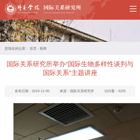
国
关
所
概
您现在的位置：
首页
-
新闻
况
国际关系研究所举办“国际生物多样性谈判与
教
国际关系”主题讲座
师
发布日期：2019-12-05
来源：国际关系研究所
访问量：
4205
简
介
国
际