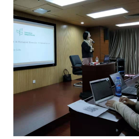
交
流
科
研
工
作
教
学
工
作
学