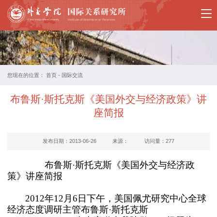
国
关
所
概
您现在的位置：
首页
-
国际交流
况
布鲁斯·斯托克斯《美国外交与经济政策》讲
教
座简报
师
发布日期：2013-06-26
来源：
访问量：
277
简
布鲁斯·斯托克斯《美国外交与经济政
介
策》讲座简报
国
2012年12月6日下午，美国佩尤研究中心全球
际
经济态度调研主管布鲁斯·斯托克斯